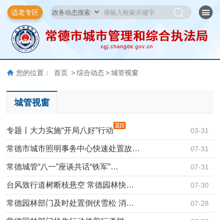
适老专区
您的位置：
首页
>
综合动态
>
城管视窗
城管视窗
专题丨大力实施“开局八好”行动
03-31
常德市城市照明事务中心快速处置故…
07-31
常德城管“八一”座谈共话“铁军”…
07-31
台风致行道树断枝悬空 常德园林快…
07-30
常德园林部门及时处置倒伏雪松 消…
07-28