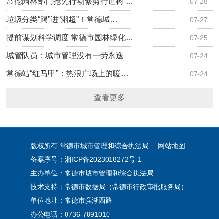
常德园林部门抢先行动修剪行道树 …
07-28
垃圾分类“踢”进“湘超”！常德城…
07-27
提前谋划科学调度 常德市园林绿化…
07-25
城管队员：城市管理没有一劳永逸
07-24
常德站“红马甲”：热浪广场上的暖…
07-24
查看更多
版权所有 常德市城市管理和综合执法局
网站地图
备案序号：湘ICP备2023018272号-1
主办单位：常德市城市管理和综合执法局
技术支持：常德市数据局（常德市行政审批服务局）
单位地址：常德市滨湖西路
办公电话：0736-7891010