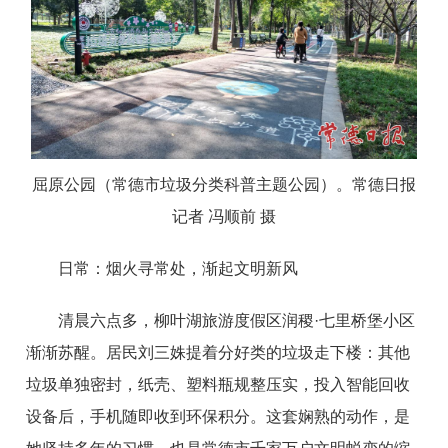
屈原公园（常德市垃圾分类科普主题公园）。常德日报
记者 冯顺前 摄
日常：烟火寻常处，渐起文明新风
清晨六点多，柳叶湖旅游度假区润稷·七里桥堡小区
渐渐苏醒。居民刘三姝提着分好类的垃圾走下楼：其他
垃圾单独密封，纸壳、塑料瓶规整压实，投入智能回收
设备后，手机随即收到环保积分。这套娴熟的动作，是