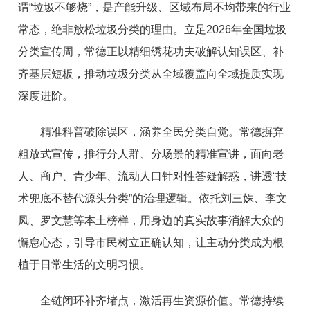
谓“垃圾不够烧”，是产能升级、区域布局不均带来的行业
常态，绝非放松垃圾分类的理由。立足2026年全国垃圾
分类宣传周，常德正以精细绣花功夫破解认知误区、补
齐基层短板，推动垃圾分类从全域覆盖向全域提质实现
深度进阶。
精准科普破除误区，涵养全民分类自觉。常德摒弃
粗放式宣传，推行分人群、分场景的精准宣讲，面向老
人、商户、青少年、流动人口针对性答疑解惑，讲透“技
术兜底不替代源头分类”的治理逻辑。依托刘三姝、李文
凤、罗文慧等本土榜样，用身边的真实故事消解大众的
懈怠心态，引导市民树立正确认知，让主动分类成为根
植于日常生活的文明习惯。
全链闭环补齐堵点，激活再生资源价值。常德持续