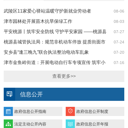
武陵区11家爱心驿站温暖守护新就业劳动者
08-06
津市园林处开展苗木抗旱保绿工作
08-03
平安桃源丨筑牢安全防线 守护平安家园 ——桃源县
07-27
城市管理和综合执法局开展安全生产专项检查
桃源县城管执法局：规范非机动车停放 提质街面市
07-24
容秩序
安乡县“逢三晚九”联合执法整治电动车乱象
07-20
津市金鱼岭街道：开展电动自行车专项宣传 筑牢小
07-16
区消防安全防线
查看更多>>
信息公开
政府信息公开指南
政府信息公开制度
法定主动公开内容
政府信息公开年报