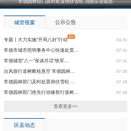
常德园林部门及时处置倒伏雪松 消除安全隐患
1
2
3
4
5
公示公告
城管视窗
专题丨大力实施“开局八好”行动
03-31
常德市城市照明事务中心快速处置…
07-31
常德城管“八一”座谈共话“铁军…
07-31
台风致行道树断枝悬空 常德园林…
07-30
常德园林部门及时处置倒伏雪松 …
07-28
常德园林部门抢先行动修剪行道树…
07-28
项
查看更多>>
区县动态