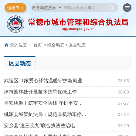
适老专区
您的位置：
首页
>
综合动态
>
区县动态
区县动态
武陵区11家爱心驿站温暖守护新就业…
08-06
津市园林处开展苗木抗旱保绿工作
08-03
平安桃源丨筑牢安全防线 守护平安…
07-27
桃源县城管执法局：规范非机动车停…
07-24
安乡县“逢三晚九”联合执法整治电…
07-20