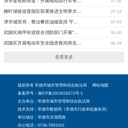
津市金鱼岭街道：开展电动自行车专…
07-16
柳叶湖旅游度假区部署推进文明养犬…
07-13
津市城管局：整治餐饮油烟直排 守…
07-03
武陵区南坪街道联合消防部门开展“…
06-30
武陵区开展电动车安全隐患夜间突击…
06-29
查看更多
版权所有 常德市城市管理和综合执法局
网站地图
备案序号：湘ICP备2023018272号-1
主办单位：常德市城市管理和综合执法局
技术支持：常德市数据局（常德市行政审批服务局）
单位地址：常德市滨湖西路
办公电话：0736-7891010