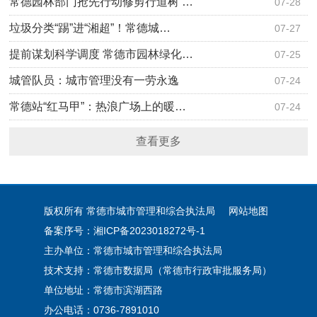
常德园林部门抢先行动修剪行道树 …
07-28
垃圾分类“踢”进“湘超”！常德城…
07-27
提前谋划科学调度 常德市园林绿化…
07-25
城管队员：城市管理没有一劳永逸
07-24
常德站“红马甲”：热浪广场上的暖…
07-24
查看更多
版权所有 常德市城市管理和综合执法局
网站地图
备案序号：湘ICP备2023018272号-1
主办单位：常德市城市管理和综合执法局
技术支持：常德市数据局（常德市行政审批服务局）
单位地址：常德市滨湖西路
办公电话：0736-7891010