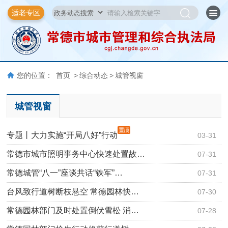
适老专区
您的位置：
首页
>
综合动态
>
城管视窗
城管视窗
专题丨大力实施“开局八好”行动
03-31
常德市城市照明事务中心快速处置故…
07-31
常德城管“八一”座谈共话“铁军”…
07-31
台风致行道树断枝悬空 常德园林快…
07-30
常德园林部门及时处置倒伏雪松 消…
07-28