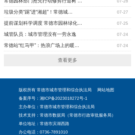
常德园林部门抢先行动修剪行道树 …
07-28
垃圾分类“踢”进“湘超”！常德城…
07-27
提前谋划科学调度 常德市园林绿化…
07-25
城管队员：城市管理没有一劳永逸
07-24
常德站“红马甲”：热浪广场上的暖…
07-24
查看更多
版权所有 常德市城市管理和综合执法局
网站地图
备案序号：湘ICP备2023018272号-1
主办单位：常德市城市管理和综合执法局
技术支持：常德市数据局（常德市行政审批服务局）
单位地址：常德市滨湖西路
办公电话：0736-7891010