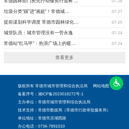
常德园林部门抢先行动修剪行道树 …
07-28
垃圾分类“踢”进“湘超”！常德城…
07-27
提前谋划科学调度 常德市园林绿化…
07-25
城管队员：城市管理没有一劳永逸
07-24
常德站“红马甲”：热浪广场上的暖…
07-24
查看更多
版权所有 常德市城市管理和综合执法局
网站地图
备案序号：湘ICP备2023018272号-1
主办单位：常德市城市管理和综合执法局
技术支持：常德市数据局（常德市行政审批服务局）
单位地址：常德市滨湖西路
办公电话：0736-7891010