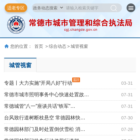
适老专区
您的位置：
首页
>
综合动态
>
城管视窗
城管视窗
专题丨大力实施“开局八好”行动
03-31
常德市城市照明事务中心快速处置故…
07-31
常德城管“八一”座谈共话“铁军”…
07-31
台风致行道树断枝悬空 常德园林快…
07-30
常德园林部门及时处置倒伏雪松 消…
07-28