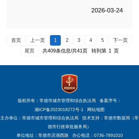
2026-03-24
2026-03-24
首页
上一页
1
2
3
4
5
下一页
尾页
共409条信息/共41页
转到第
页
版权所有：常德市城市管理和综合执法局 备案序号：
湘ICP备2023018272号-1
网站地图
主办单位：常德市城市管理和综合执法局 技术支持：常德市数据局（常
德市行政审批服务局）
单位地址：常德市滨湖西路 办公电话：0736-7891010