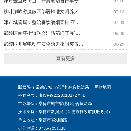
津市金鱼岭街道：开展电动自行车专…
07-16
柳叶湖旅游度假区部署推进文明养犬…
07-13
津市城管局：整治餐饮油烟直排 守…
07-03
武陵区南坪街道联合消防部门开展“…
06-30
武陵区开展电动车安全隐患夜间突击…
06-29
查看更多
版权所有 常德市城市管理和综合执法局
网站地图
备案序号：湘ICP备2023018272号-1
主办单位：常德市城市管理和综合执法局
技术支持：常德市数据局（常德市行政审批服务局）
单位地址：常德市滨湖西路
办公电话：0736-7891010