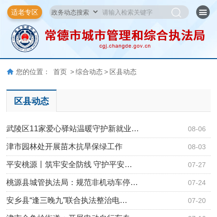
适老专区
您的位置：
首页
>
综合动态
>
区县动态
区县动态
武陵区11家爱心驿站温暖守护新就业…
08-06
津市园林处开展苗木抗旱保绿工作
08-03
平安桃源丨筑牢安全防线 守护平安…
07-27
桃源县城管执法局：规范非机动车停…
07-24
安乡县“逢三晚九”联合执法整治电…
07-20