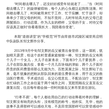
“时间都去哪儿了，还没好好感受年轻就老了……”当《时间
都去哪儿了》的旋律被唱响，每个人的心头都泛起阵阵涟漪。时
间都去哪儿了，时间被用来忙于工作、忙于应酬、忙于孩子，却
单单少了陪父母的时间。不知不觉间，儿时年轻高大的父母已是
两鬓斑白、行动迟缓。作为儿女的榜样，父母的子女，对待父母
应该真正做到“你看着我长大，我陪着你变老”。
本期“道德讲堂”的“学模范”环节由常德市武陵区城管局启明
中队副队长邹文辉作分享。
2013年9月中旬邹文辉的岳父被查出食管癌，这一噩耗，犹
如晴天霹雳，给这个农村普通家庭狠狠一棒。邹文辉的岳父有两
个儿子一个女儿，大儿子在家务农，下面有3个儿子要抚养，小
儿子在部队服兵役，拿着一个月几百块钱的津贴，两个儿子面对
昂贵的医药费显得那么无能为力。百愁莫展之际，邹文辉站了出
来，毫不犹豫的把刚从部队回来的退伍费拿出来，用于岳父的救
治医疗费用。手术成功后，岳父心慌意乱，不配合治疗，邹文辉
在忙碌的工作之余往返于两个城市之间，宽慰照顾岳父直至岳父
康复出院，往后每年都会抽一些时间接岳父来市里居住游玩。
“行孝不易”，每个人都在用自己的行动诠释着对孝的理解，
邹文辉没有响亮的头衔，没有模范的称号，他朴实、无华，他的
故事不及舜那样可以感动天地，不及田世国那样可以荣登感动中