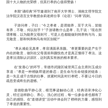
国十大人物的光荣榜，但其行孝的心值得赞扬！
本期“诵经典”环节邀请到了南开大学博士、湖南文理学院文
法学院汉语言文学教授余莉老师分享《论语》“问孝”四则。
子游问孝，子曰：“今之孝者，是谓能养，至于犬马，皆能
有养，不敬，何以别乎？”子游请教什么是孝，孔子说：“现在所
谓孝顺，以为能养父母则可，可是人也都能做到饲养狗与马，如
无敬意，那和饲养狗马有何区别呢?”
“孝从难处见真孝，孝容满面承亲颜。”孝更重要的是产生于
内在的敬意，做到在父母面前和颜悦色才是真正懂得了孝法。这
是孝法清除认识误区，达到真实有效的根本要求。
在“发善心”的环节，常德市武陵区城管局工会主席刘玉成分
享道：“孝是一种稍纵即逝的眷恋；是生命与生命链接的链条；
是一失足成千古恨的往事。抓紧时间及时行孝吧，不要让今日的
疏忽变成终生的遗憾。”
道德歌曲平静心灵，模范事迹触动心灵，经典语录净化心
灵，经过这样静心、养心、洗心的过程，每一位参会者也都有了
自己的感悟。在“道德讲堂”活动中体会到了榜样的力量，感悟到
了孝道的重要性。