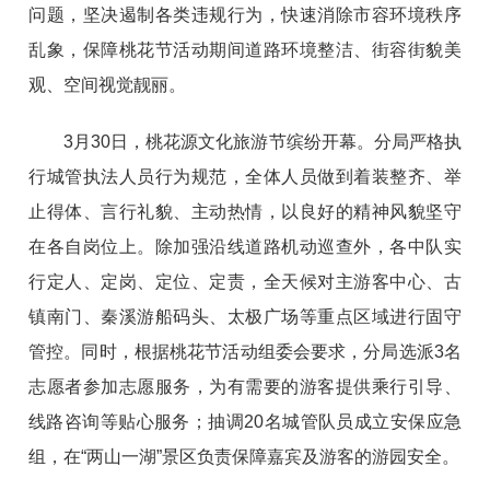
问题，坚决遏制各类违规行为，快速消除市容环境秩序
乱象，保障桃花节活动期间道路环境整洁、街容街貌美
观、空间视觉靓丽。
3月30日，桃花源文化旅游节缤纷开幕。分局严格执
行城管执法人员行为规范，全体人员做到着装整齐、举
止得体、言行礼貌、主动热情，以良好的精神风貌坚守
在各自岗位上。除加强沿线道路机动巡查外，各中队实
行定人、定岗、定位、定责，全天候对主游客中心、古
镇南门、秦溪游船码头、太极广场等重点区域进行固守
管控。同时，根据桃花节活动组委会要求，分局选派3名
志愿者参加志愿服务，为有需要的游客提供乘行引导、
线路咨询等贴心服务；抽调20名城管队员成立安保应急
组，在“两山一湖”景区负责保障嘉宾及游客的游园安全。