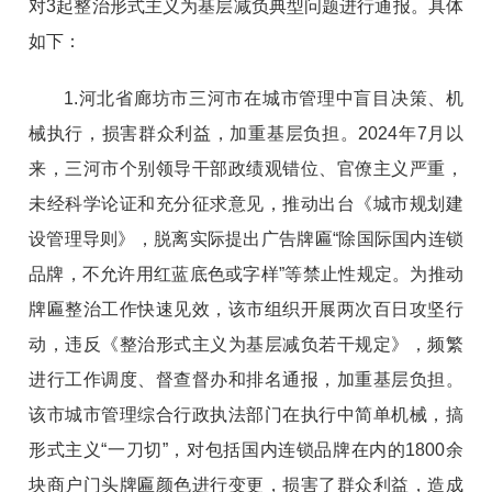
对3起整治形式主义为基层减负典型问题进行通报。具体
如下：
1.河北省廊坊市三河市在城市管理中盲目决策、机
械执行，损害群众利益，加重基层负担。2024年7月以
来，三河市个别领导干部政绩观错位、官僚主义严重，
未经科学论证和充分征求意见，推动出台《城市规划建
设管理导则》，脱离实际提出广告牌匾“除国际国内连锁
品牌，不允许用红蓝底色或字样”等禁止性规定。为推动
牌匾整治工作快速见效，该市组织开展两次百日攻坚行
动，违反《整治形式主义为基层减负若干规定》，频繁
进行工作调度、督查督办和排名通报，加重基层负担。
该市城市管理综合行政执法部门在执行中简单机械，搞
形式主义“一刀切”，对包括国内连锁品牌在内的1800余
块商户门头牌匾颜色进行变更，损害了群众利益，造成