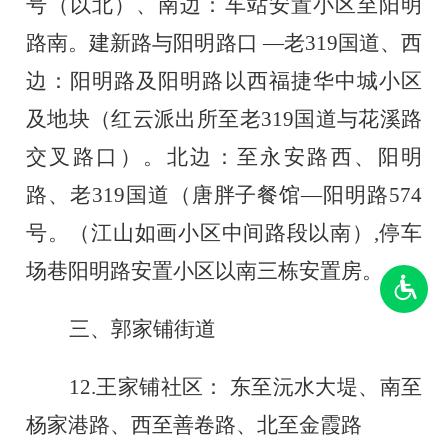
号（以北）
、南边：车站安置小区至阳明
路南。建新路与阳明路口
—老319国道、西
边：阳明路及阳明路以西福捷华中城小区
及地块（红云派出所至老319国道与花溪路
交叉路口）。北边：至永安路西
、阳明
路、老
319国道（唐胖子餐馆—阳明路574
号。（江山如画小区中间路段以南）,停车
场巷阳明路安置小区以南三栋安置房。
三、郭家铺街道
12.
王家铺社区：
东至沅水大堤、南至
杨家港路、西至善卷路、北至金霞路