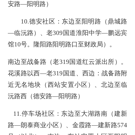
安路
—阳明路）
10.
德安社区：东边至阳明路（鼎城路
—临沅路）、老309国道淮阳中学—鹏远宾
馆10号。隆阳路阳明路口至财政局）。
南边至战备路（老
319国道红云派出所）。
花溪路以西—老319国道
、西边：战备路附
近无名地块（西站安置小区）、北边至临
沅路西（德安路
—阳明路）
11.
停车场社区：东边至大湖路南（建新
路
—朗泰商业小区）、金霞路—建新路574