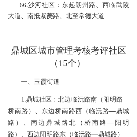
66.
沙河社区：东起朗州路、西临武陵
大道、南抵紫菱路、北至常德大道
鼎城区城市管理考核考评社区
（
15个
）
一、玉霞街道
1.
鼎城社区：北边临沅路南（阳明路
—
桥南路）、东边桥南路西（临沅路
—鼎城
路）
、南边鼎城路北（桥南路
—阳明
路）
、西边阳明路东（临沅路
—鼎城路）