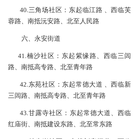
40.三角场社区：东起临江路
、西临芙
蓉路、南抵沅安路、北至人民路
六、永安街道
41.
楠
沙社区
：
东起紫缘路
、
西临三闾
路
、
南抵高专路
、
北至青年路
42.
东苑社区：东起常德大道
、西临新
三闾路、南抵高专路、北至青年路
43.
甘露寺社区：东起常德大道、西临
红庙街、南抵建设东路、北至常东路