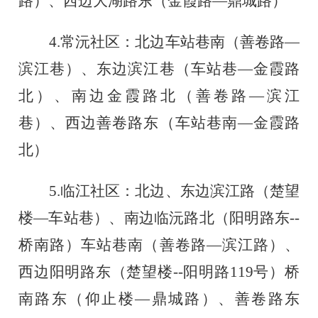
路）
、西边大湖路东（金霞路
—鼎城路）
4.
常沅社区：北边车站巷南（善卷路
—
滨江巷）、东边滨江巷（车站巷
—金霞路
北）
、南边金霞路北（善卷路
—滨江
巷）
、西边善卷路东（车站巷南
—金霞路
北）
5.
临江社区：北边、东边滨江路（楚望
楼
—
车站巷）、南边临沅路北（阳明路东
--
桥南路）车站巷南（善卷路—
滨江路）、
西边阳明路东（楚望楼
--阳明路119号）桥
南路东（仰止楼—鼎城路）
、善卷路东