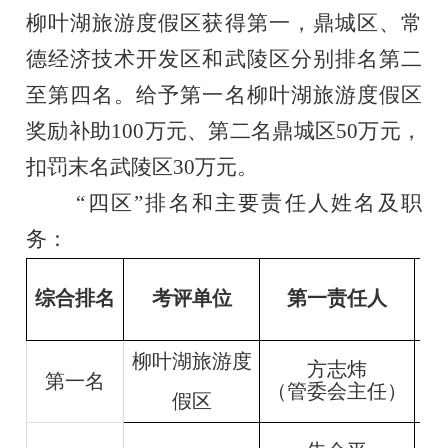
柳叶湖旅游度假区
获得第一，
鼎城区、
常
德经济技术开发区和
武陵区
分别排名第二
至第
四名
。给予第一名
柳叶湖旅游度假区
奖励补助
100万元、第二名
鼎城区
50万元，
扣罚末名
武陵区
30万元。
“四区”排名和
主要
责任人姓名及职
务：
综合排名
考评单位
第一责任人
柳叶湖旅游度
方志炜
第一名
（管委会主任）
假区