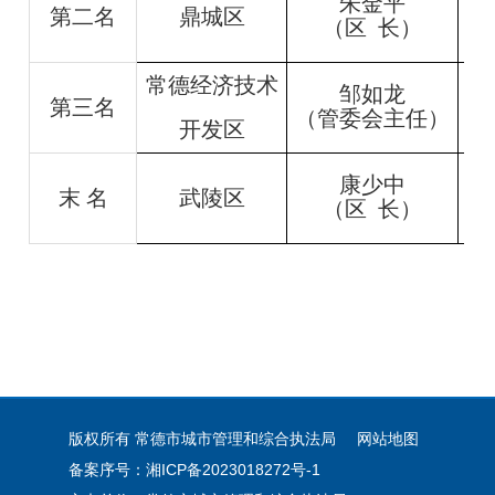
朱金平
第二名
鼎城
区
（区
长）
常德经济技术
邹如龙
第三名
（管委会主任）
开发区
康少中
末 名
武陵
区
（区
长）
版权所有 常德市城市管理和综合执法局
网站地图
备案序号：湘ICP备2023018272号-1