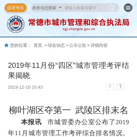
适老专区
您的位置：
首页
>
综合动态
>
公示公告
>
详细内容
2019年11月份“四区”城市管理考评结
果揭晓
T
2019-12-10 15:43
T
柳叶湖区
夺第一
武陵区
排末名
本报讯
市城管委办公室公布了
201
9
年
11
月城市管理工作考评综合排名情况。