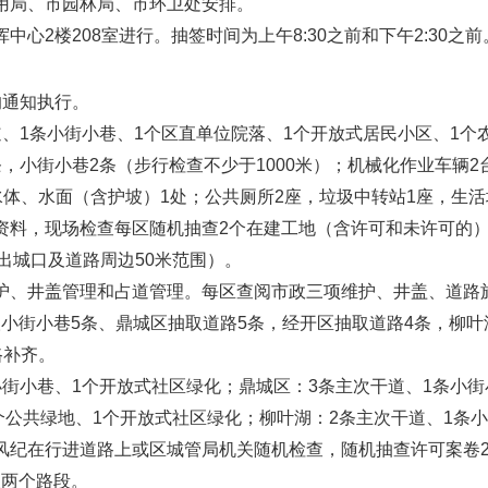
公用局、市园林局、市环卫处安排。
中心2楼208室进行。抽签时间为上午8:30之前和下午2:30之前
的通知执行。
道、1条小街小巷、1个区直单位院落、1个开放式居民小区、1个
条，小街小巷2条（步行检查不少于1000米）；机械化作业车辆
水体、水面（含护坡）1处；公共厕所2座，垃圾中转站1座，生活
资料，现场检查每区随机抽查2个在建工地（含许可和未许可的）、
出城口及道路周边50米范围）。
维护、井盖管理和占道管理。每区查阅市政三项维护、井盖、道路
小街小巷5条、鼎城区抽取道路5条，经开区抽取道路4条，柳叶
路补齐。
小街小巷、1个开放式社区绿化；鼎城区：3条主次干道、1条小
个公共绿地、1个开放式社区绿化；柳叶湖：2条主次干道、1条
容风纪在行进道路上或区城管局机关随机检查，随机抽查许可案卷
查两个路段。