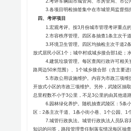
2.考评车辆由市城管局、市房管局、市
3.各项目明检抽签集中在市城管局监督指挥
四、考评项目
1.宏观考评。按3月份城市管理考评重点
2.市容秩序管理。四区各抽查1条主次干
3.环境卫生管理。四区均抽检主次干道2
放式居民小区1个；城中村或城乡接合部1处；
4.建筑垃圾管理。每区查阅行政许可相关
路周边50米范围）、1个城乡接合部（含主要进
5.市政公用设施维护。内容为市政三项
开放式小区的市政三项维护。另外，武陵区抽取
总里程数不小于3公里，不足3公里的由其他道
6.园林绿化养护。随机抽查武陵区：5条
区：2条主次干道、1条小街小巷、1个公园、1
7.城管行政执法。城管行政执法人员队
知识的问答，路段管理责任制落实情况每区抽