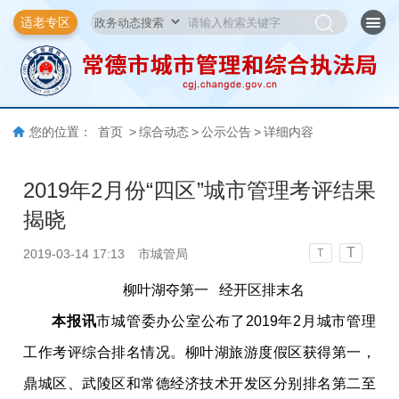
适老专区
您的位置：
首页
>
综合动态
>
公示公告
>
详细内容
2019年2月份“四区”城市管理考评结果
揭晓
T
2019-03-14 17:13
市城管局
T
柳叶湖
夺第一
经开区
排末名
本报讯
市城管委办公室公布了201
9
年
2
月城市管理
工作考评综合排名情况。
柳叶湖旅游度假区
获得第一，
鼎城区、武陵区和常德经济技术开发区
分别排名第二至