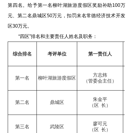
第
四名
。给予第一名
柳叶湖旅游度假区
奖励补助100万
元、第二名
鼎城区
50万元，扣罚末名
常德经济技术开发
区
30万元。
“四区”排名和
主要
责任人姓名及职务：
综合排名
考评单位
第一责任人
方志炜
第一名
柳叶湖旅游度假区
（管委会主任）
朱金平
第二名
鼎城区
（区 长）
廖可元
第三名
武陵区
（区 长）