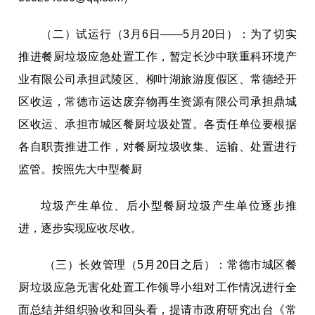
（二）试运行（3月6日
——
5月20日）：
为了
切实
推进餐厨垃圾应急处置工作，
暂
定长沙中联重科环境
产
业
有限公司承担
武陵区、柳叶湖旅游度假区、常德经开
区
收运
，
常德市运达废弃物再生资源有限公司承担
鼎城
区收运、承担市城区餐厨垃圾
处置。各责任单位要根据
各自职责推进工作，对餐厨垃圾收集、运输、处置进行
监管。按照先大中型餐厨
垃圾产生单位、后小型餐厨垃圾产生单位逐步推
进，逐步实现应收尽收。
（
三
）长效管理（5月20日之后）：
常德市城区餐
厨垃圾应急无害化处置工作领导小组对工作情况进行全
面总结并组织验收和回头看，提请市政府研究出台《常