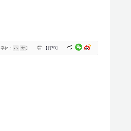
【字体：
】
【打印】
小
大