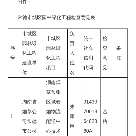
附件：
常德市城区园林绿化工程检查意见表
市城区
负
市城区
统一
检
园林绿
责
序
园林绿
社会
查
备
化工程
人
号
化工程
信用
意
注
建设单
姓
项目
代码
见
位
名
湖南烟
草常张
湖南省
区域卷
91430
朱
烟草公
烟物流
70018
合
1
家
司常德
配送中
64828
格
臣
市公司
心技术
60A