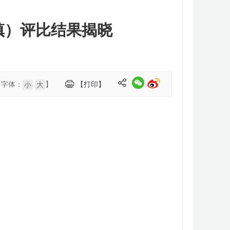
（镇）评比结果揭晓
【字体：
】
【打印】
小
大