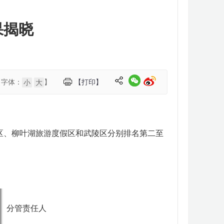
果揭晓
【字体：
】
【打印】
小
大
区、
柳叶湖旅游度假区
和武陵区
分别排名第二至
分管责任人