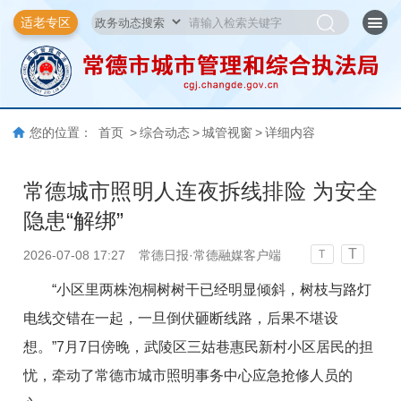
适老专区
您的位置：
首页
>
综合动态
>
城管视窗
>
详细内容
常德城市照明人连夜拆线排险 为安全
隐患“解绑”
T
2026-07-08 17:27
常德日报·常德融媒客户端
T
“小区里两株泡桐树树干已经明显倾斜，树枝与路灯
电线交错在一起，一旦倒伏砸断线路，后果不堪设
想。”7月7日傍晚，武陵区三姑巷惠民新村小区居民的担
忧，牵动了常德市城市照明事务中心应急抢修人员的