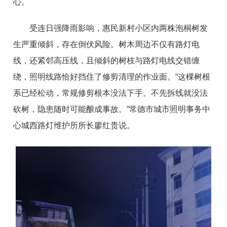
心。
受连日强降雨影响，惠民新村小区内两株泡桐树发
生严重倾斜，存在倒伏风险。树木周边不仅有路灯电
线，还紧邻高压线，且倾斜的树枝与路灯电线交错缠
绕，照明线路恰好挡住了修剪清理的作业面。“这棵树根
系已经松动，常规修剪根本没法下手。不先拆线就没法
砍树，隐患随时可能酿成事故。”常德市城市照明事务中
心城西路灯维护所所长廖红贵说。