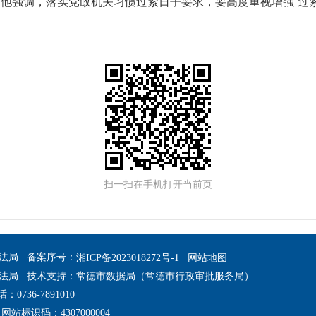
他强调，落实党政机关习惯过紧日子要求，要高度重视增强“过
扫一扫在手机打开当前页
法局 备案序号：
湘ICP备2023018272号-1
网站地图
法局 技术支持：常德市数据局（常德市行政审批服务局）
36-7891010
网站标识码：4307000004