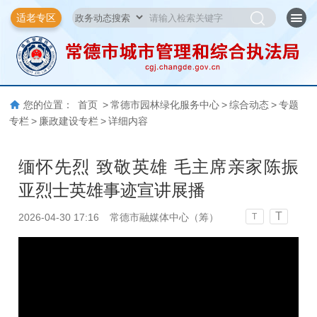
适老专区
您的位置：
首页
>
常德市园林绿化服务中心
>
综合动态
>
专题
专栏
>
廉政建设专栏
>
详细内容
缅怀先烈 致敬英雄 毛主席亲家陈振
亚烈士英雄事迹宣讲展播
T
2026-04-30 17:16
常德市融媒体中心（筹）
T