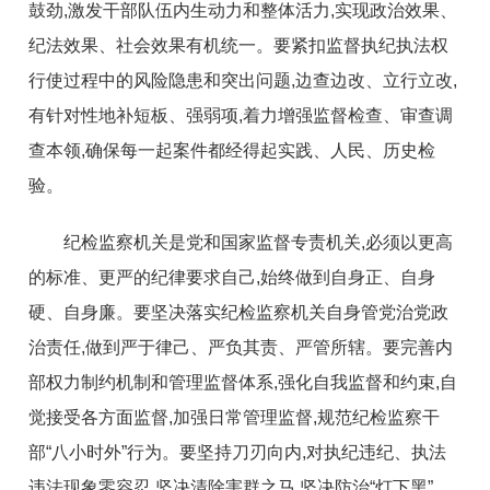
鼓劲,激发干部队伍内生动力和整体活力,实现政治效果、
纪法效果、社会效果有机统一。要紧扣监督执纪执法权
行使过程中的风险隐患和突出问题,边查边改、立行立改,
有针对性地补短板、强弱项,着力增强监督检查、审查调
查本领,确保每一起案件都经得起实践、人民、历史检
验。
纪检监察机关是党和国家监督专责机关,必须以更高
的标准、更严的纪律要求自己,始终做到自身正、自身
硬、自身廉。要坚决落实纪检监察机关自身管党治党政
治责任,做到严于律己、严负其责、严管所辖。要完善内
部权力制约机制和管理监督体系,强化自我监督和约束,自
觉接受各方面监督,加强日常管理监督,规范纪检监察干
部“八小时外”行为。要坚持刀刃向内,对执纪违纪、执法
违法现象零容忍,坚决清除害群之马,坚决防治“灯下黑”。