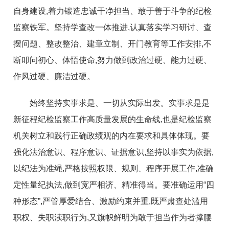
自身建设,着力锻造忠诚干净担当、敢于善于斗争的纪检
监察铁军。坚持学查改一体推进,认真落实学习研讨、查
摆问题、整改整治、建章立制、开门教育等工作安排,不
断叩问初心、体悟使命,努力做到政治过硬、能力过硬、
作风过硬、廉洁过硬。
始终坚持实事求是、一切从实际出发。实事求是是
新征程纪检监察工作高质量发展的生命线,也是纪检监察
机关树立和践行正确政绩观的内在要求和具体体现。要
强化法治意识、程序意识、证据意识,坚持以事实为依据,
以纪法为准绳,严格按照权限、规则、程序开展工作,准确
定性量纪执法,做到宽严相济、精准得当。要准确运用“四
种形态”,严管厚爱结合、激励约束并重,既严肃查处滥用
职权、失职渎职行为,又旗帜鲜明为敢于担当作为者撑腰