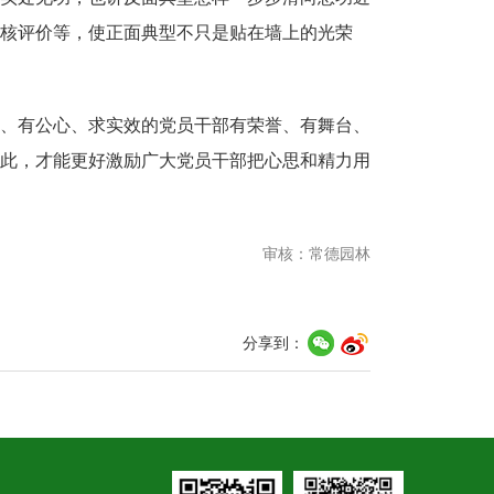
核评价等，使正面典型不只是贴在墙上的光荣
、有公心、求实效的党员干部有荣誉、有舞台、
此，才能更好激励广大党员干部把心思和精力用
审核：常德园林
分享到：