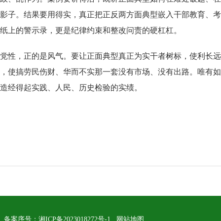
影子。结果要用得实，真正把正反两方面典型嵌入干部教育、考
纸上的警示录，更是纪律约束和整改问责的硬杠杠。
党性，正的是风气。要让正面典型真正为实干者树标，使利长远
，使搞劳民伤财、华而不实那一套没有市场、没有出路。唯有如
造经得起实践、人民、历史检验的实绩。
 备案序号：
湘ICP备2023018272号-1
网站地图