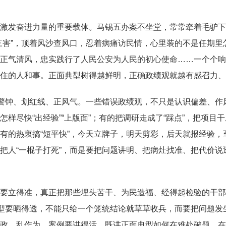
激发奋进力量的重要载体。马锡五办案不坐堂，常常牵着毛驴下
害”，顶着风沙查风口，忍着病痛访民情，心里装的不是任期里怎
正气清风，忠实践行了人民公安为人民的初心使命……一个个响
住的人和事。正面典型树得越鲜明，正确政绩观就越有感召力、
敲警钟、划红线、正风气。一些错误政绩观，不只是认识偏差、
样尽快“出经验”“上版面”；有的把调研走成了“踩点”，把项目
有的热衷搞“短平快”，今天立牌子，明天剪彩，后天就报经验
把人“一棍子打死”，而是要把问题讲明、把病灶找准、把代价
要立得准，真正把那些埋头苦干、为民造福、经得起检验的干部
典型要晒得透，不能只给一个笼统结论就草草收兵，而要把问题
政、乱作为。案例要讲得活，既讲正面典型如何在难处破题、在