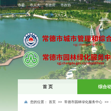
市委
市人大
市政府
市政协
首 页
综合
您的位置：
首页
>>
常德市园林绿化服务中心
>>