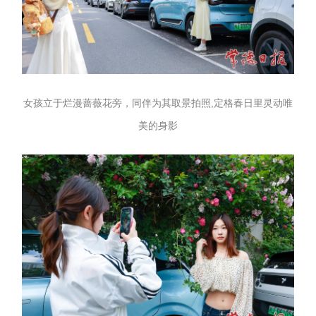
女孩立于烂漫蔷薇花旁，同伴为其取景拍照,定格春日里灵动唯
美的身影