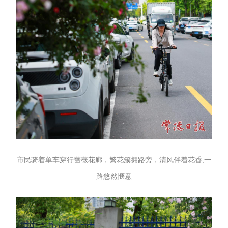
市民骑着单车穿行蔷薇花廊，繁花簇拥路旁，清风伴着花香,一
路悠然惬意