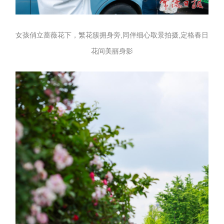
女孩俏立蔷薇花下，繁花簇拥身旁,同伴细心取景拍摄,定格春日
花间美丽身影