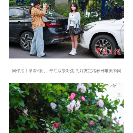
同伴抬手举着相机，专注取景对焦,为好友定格春日唯美瞬间