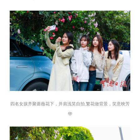
四名女孩齐聚蔷薇花下，并肩浅笑自拍,繁花做背景，笑意映芳
华