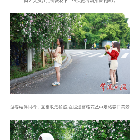
两名女孩驻足蔷薇花下，低头翻看刚拍摄的照片
游客结伴同行，互相取景拍照,在烂漫蔷薇花丛中定格春日美景