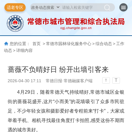
适老专区
您的位置：
首页
>
常德市园林绿化服务中心
>
综合动态
>
工作
动态
>
详细内容
蔷薇不负晴好日 纷开出墙引客来
T
2026-04-30 17:11
常德日报·常德融媒客户端
T
4月29日，随着常德天气持续晴好,常德市城区金银
街的蔷薇花盛开,这片“小而美”的花墙吸引了众多市民驻
足
，
不少年轻女孩和摄影爱好者专程前来“打卡”，大家或
举着手机、相机寻找最佳角度打卡拍照,感受这份不期而
遇的城市美好。