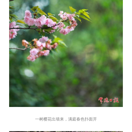
一树樱花出墙来，满庭春色扑面开