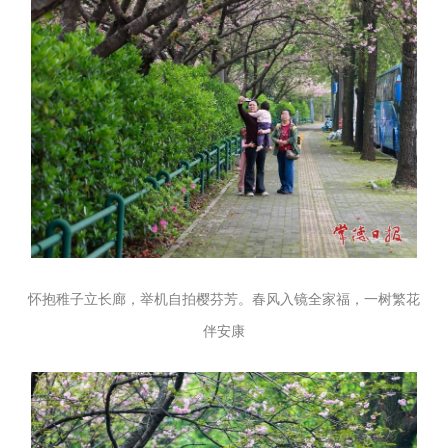
怀抱稚子立长廊，举机自拍樱芬芳。春风入镜全家福，一树繁花
伴安康