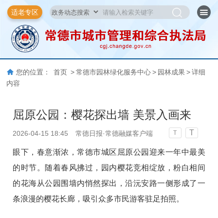
适老专区
您的位置：
首页
>
常德市园林绿化服务中心
>
园林成果
>
详细
内容
屈原公园：樱花探出墙 美景入画来
T
2026-04-15 18:45
常德日报·常德融媒客户端
T
眼下，春意渐浓，常德市城区屈原公园迎来一年中最美
的时节。随着春风拂过，园内樱花竞相绽放，粉白相间
的花海从公园围墙内悄然探出，沿沅安路一侧形成了一
条浪漫的樱花长廊，吸引众多市民游客驻足拍照。