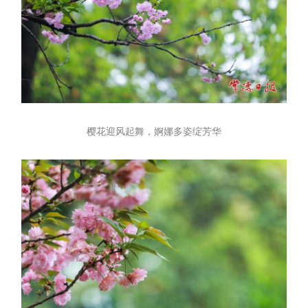
樱花迎风起舞，婀娜多姿绽芳华