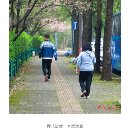
樱花绽放，春意满廊