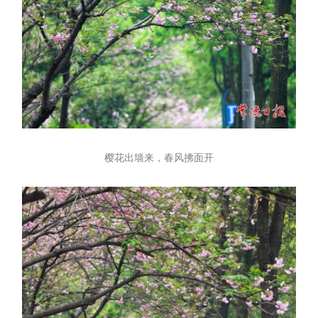
樱花出墙来，春风拂面开