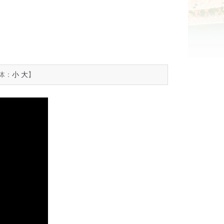
体：
小
大
】