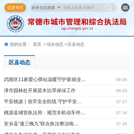
适老专区
您的位置：
首页
>
综合动态
>
区县动态
区县动态
武陵区11家爱心驿站温暖守护新就业…
08-06
津市园林处开展苗木抗旱保绿工作
08-03
平安桃源丨筑牢安全防线 守护平安…
07-27
桃源县城管执法局：规范非机动车停…
07-24
安乡县“逢三晚九”联合执法整治电…
07-20