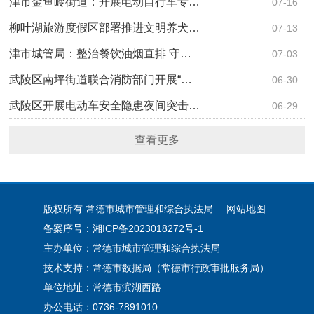
津市金鱼岭街道：开展电动自行车专…
07-16
柳叶湖旅游度假区部署推进文明养犬…
07-13
津市城管局：整治餐饮油烟直排 守…
07-03
武陵区南坪街道联合消防部门开展“…
06-30
武陵区开展电动车安全隐患夜间突击…
06-29
查看更多
版权所有 常德市城市管理和综合执法局
网站地图
备案序号：湘ICP备2023018272号-1
主办单位：常德市城市管理和综合执法局
技术支持：常德市数据局（常德市行政审批服务局）
单位地址：常德市滨湖西路
办公电话：0736-7891010